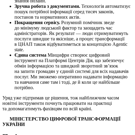
знання онлайн.
Зручна робота з документами.
Технологія автоматизує
пошук потрібної інформації серед тисяч законів,
постанов та нормативних актів.
Покращення сервісу.
Розумний помічник зведе
до мінімуму людський фактор та заощадить час
адміністраторів. Як результат — люди отримуватимуть
послуги швидше та якісніше, а процес трансформації
в ЦНАП також відбуватиметься за концепцією Agentic
state.
Єдина система
Мінцифри створює цифровий
інструмент на Платформі Центрів Дія, що забезпечує
обмін інформацією та швидкий зворотний зв’язок
на запити громадян у єдиній системі для всіх надавачів
послуг. Ми зможемо оперативно надавати інформацію
та навчання саме там і тоді, де й коли це найбільше
потрібно.
Уряд уже підтримав це рішення, тож найближчим часом
новітні інструменти почнуть працювати на практиці
та допомагатимуть фахівцям по всій країні.
МІНІСТЕРСТВО ЦИФРОВОЇ ТРАНСФОРМАЦІЇ
УКРАЇНИ