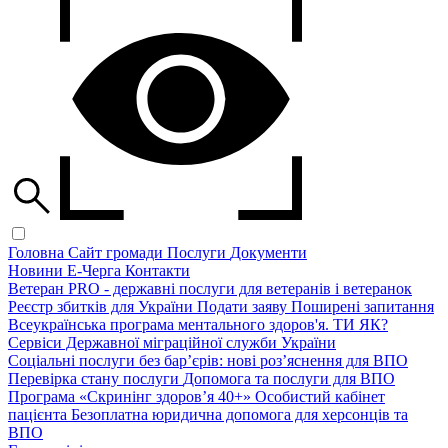
Головна
Сайт громади
Послуги
Документи
Новини
Е-Черга
Контакти
Ветеран PRO - державні послуги для ветеранів і ветеранок
Реєстр збитків для України
Подати заяву
Поширені запитання
Всеукраїнська програма ментального здоров'я. ТИ ЯК?
Сервіси Державної міграційної служби України
Соціальні послуги без бар’єрів: нові роз’яснення для ВПО
Перевірка стану послуги
Допомога та послуги для ВПО
Програма «Скринінг здоров’я 40+»
Особистий кабінет
пацієнта
Безоплатна юридична допомога для херсонців та
ВПО