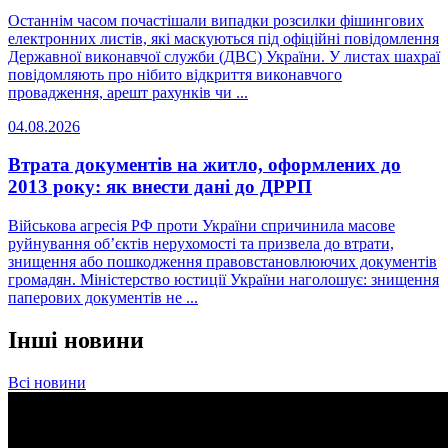
Останнім часом почастішали випадки розсилки фішингових
електронних листів, які маскуються під офіційні повідомлення
Державної виконавчої служби (ДВС) України. У листах шахраї
повідомляють про нібито відкриття виконавчого
провадження, арешт рахунків чи ...
04.08.2026
Втрата документів на житло, оформлених до
2013 року: як внести дані до ДРРП
Військова агресія РФ проти України спричинила масове
руйнування об’єктів нерухомості та призвела до втрати,
знищення або пошкодження правовстановлюючих документів
громадян. Міністерство юстиції України наголошує: знищення
паперових документів не ...
Інші новини
Всі новини