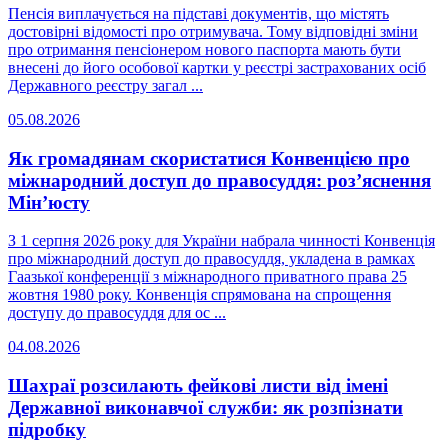
Пенсія виплачується на підставі документів, що містять
достовірні відомості про отримувача. Тому відповідні зміни
про отримання пенсіонером нового паспорта мають бути
внесені до його особової картки у реєстрі застрахованих осіб
Державного реєстру загал ...
05.08.2026
Як громадянам скористатися Конвенцією про
міжнародний доступ до правосуддя: роз’яснення
Мін’юсту
З 1 серпня 2026 року для України набрала чинності Конвенція
про міжнародний доступ до правосуддя, укладена в рамках
Гаазької конференції з міжнародного приватного права 25
жовтня 1980 року. Конвенція спрямована на спрощення
доступу до правосуддя для ос ...
04.08.2026
Шахраї розсилають фейкові листи від імені
Державної виконавчої служби: як розпізнати
підробку