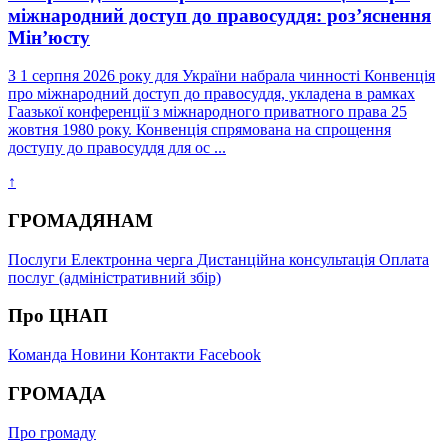
міжнародний доступ до правосуддя: роз’яснення
Мін’юсту
З 1 серпня 2026 року для України набрала чинності Конвенція
про міжнародний доступ до правосуддя, укладена в рамках
Гаазької конференції з міжнародного приватного права 25
жовтня 1980 року. Конвенція спрямована на спрощення
доступу до правосуддя для ос ...
↑
ГРОМАДЯНАМ
Послуги
Електронна черга
Дистанційна консультація
Оплата
послуг (адміністративний збір)
Про ЦНАП
Команда
Новини
Контакти
Facebook
ГРОМАДА
Про громаду