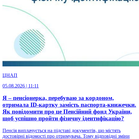
ЦНАП
05.08.2026 | 11:11
Я – пенсіонерка, перебуваю за кордоном,
отримала ID-картку замість паспорта-книжечки.
Як повідомити про це Пенсійний фонд України,
щоб успішно пройти фізичну ідентифікацію?
Пенсія виплачується на підставі документів, що містять
достовірні відомості про отримувача. Тому відповідні зміни