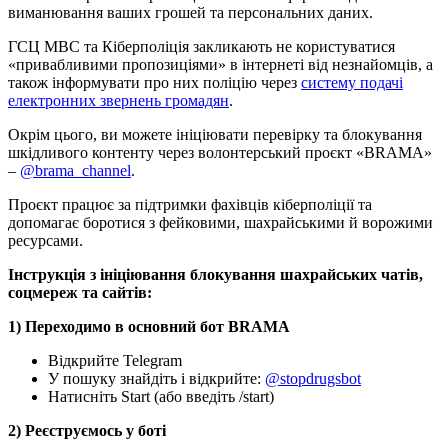
виманювання ваших грошей та персональних даних.
ГСЦ МВС та Кіберполіція закликають не користуватися
«привабливими пропозиціями» в інтернеті від незнайомців, а
також інформувати про них поліцію через
систему подачі
електронних звернень громадян
.
Окрім цього, ви можете ініціювати перевірку та блокування
шкідливого контенту через волонтерський проєкт «BRAMA»
–
@brama_channel
.
Проєкт працює за підтримки фахівців кіберполіції та
допомагає боротися з фейковими, шахрайськими й ворожими
ресурсами.
Інструкція з ініціювання блокування шахрайських чатів,
соцмереж та сайтів:
1) Переходимо в основний бот BRAMA
Відкрийте Telegram
У пошуку знайдіть і відкрийте:
@stopdrugsbot
Натисніть Start (або введіть /start)
2) Реєструємось у боті