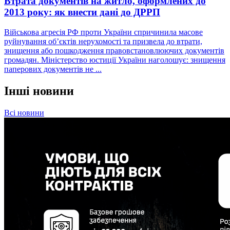
Втрата документів на житло, оформлених до
2013 року: як внести дані до ДРРП
Військова агресія РФ проти України спричинила масове
руйнування об’єктів нерухомості та призвела до втрати,
знищення або пошкодження правовстановлюючих документів
громадян. Міністерство юстиції України наголошує: знищення
паперових документів не ...
Інші новини
Всі новини