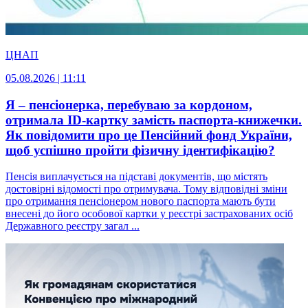
ЦНАП
05.08.2026 | 11:11
Я – пенсіонерка, перебуваю за кордоном,
отримала ID-картку замість паспорта-книжечки.
Як повідомити про це Пенсійний фонд України,
щоб успішно пройти фізичну ідентифікацію?
Пенсія виплачується на підставі документів, що містять
достовірні відомості про отримувача. Тому відповідні зміни
про отримання пенсіонером нового паспорта мають бути
внесені до його особової картки у реєстрі застрахованих осіб
Державного реєстру загал ...