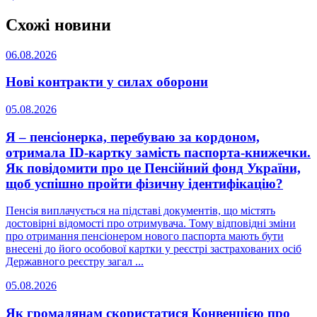
Схожі новини
06.08.2026
Нові контракти у силах оборони
05.08.2026
Я – пенсіонерка, перебуваю за кордоном,
отримала ID-картку замість паспорта-книжечки.
Як повідомити про це Пенсійний фонд України,
щоб успішно пройти фізичну ідентифікацію?
Пенсія виплачується на підставі документів, що містять
достовірні відомості про отримувача. Тому відповідні зміни
про отримання пенсіонером нового паспорта мають бути
внесені до його особової картки у реєстрі застрахованих осіб
Державного реєстру загал ...
05.08.2026
Як громадянам скористатися Конвенцією про