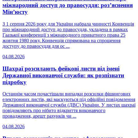
міжнародний доступ до правосуддя: роз’яснення
Мін’юсту
З 1 серпня 2026 року для України набрала чинності Конвенція
про міжнародний доступ до правосуддя, укладена в рамках
Гаазької конференції з міжнародного приватного права 25
жовтня 1980 року. Конвенція спрямована на спрощення
доступу до правосуддя для ос ...
04.08.2026
Шахраї розсилають фейкові листи від імені
Державної виконавчої служби: як розпізнати
підробку
Останнім часом почастішали випадки розсилки фішингових
електронних листів, які маскуються під офіційні повідомлення
Державної виконавчої служби (ДВС) України. У листах шахраї
повідомляють про нібито відкриття виконавчого
провадження, арешт рахунків чи ...
04.08.2026