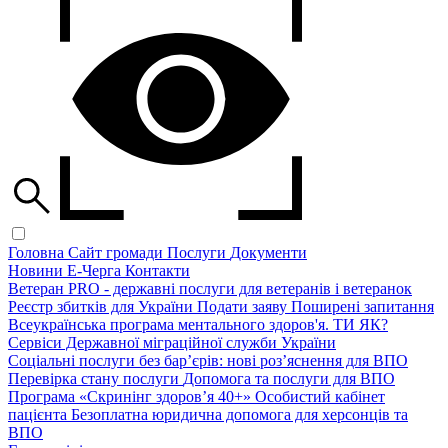
Головна
Сайт громади
Послуги
Документи
Новини
Е-Черга
Контакти
Ветеран PRO - державні послуги для ветеранів і ветеранок
Реєстр збитків для України
Подати заяву
Поширені запитання
Всеукраїнська програма ментального здоров'я. ТИ ЯК?
Сервіси Державної міграційної служби України
Соціальні послуги без бар’єрів: нові роз’яснення для ВПО
Перевірка стану послуги
Допомога та послуги для ВПО
Програма «Скринінг здоров’я 40+»
Особистий кабінет
пацієнта
Безоплатна юридична допомога для херсонців та
ВПО