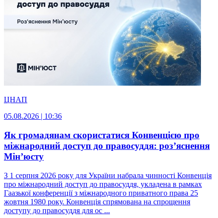
ЦНАП
05.08.2026 | 10:36
Як громадянам скористатися Конвенцією про
міжнародний доступ до правосуддя: роз’яснення
Мін’юсту
З 1 серпня 2026 року для України набрала чинності Конвенція
про міжнародний доступ до правосуддя, укладена в рамках
Гаазької конференції з міжнародного приватного права 25
жовтня 1980 року. Конвенція спрямована на спрощення
доступу до правосуддя для ос ...