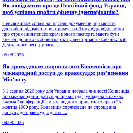
Як повідомити про це Пенсійний фонд України,
щоб успішно пройти фізичну ідентифікацію?
Пенсія виплачується на підставі документів, що містять
достовірні відомості про отримувача. Тому відповідні зміни
про отримання пенсіонером нового паспорта мають бути
внесені до його особової картки у реєстрі застрахованих осіб
Державного реєстру загал ...
05.08.2026
Як громадянам скористатися Конвенцією про
міжнародний доступ до правосуддя: роз’яснення
Мін’юсту
З 1 серпня 2026 року для України набрала чинності Конвенція
про міжнародний доступ до правосуддя, укладена в рамках
Гаазької конференції з міжнародного приватного права 25
жовтня 1980 року. Конвенція спрямована на спрощення
доступу до правосуддя для ос ...
04.08.2026