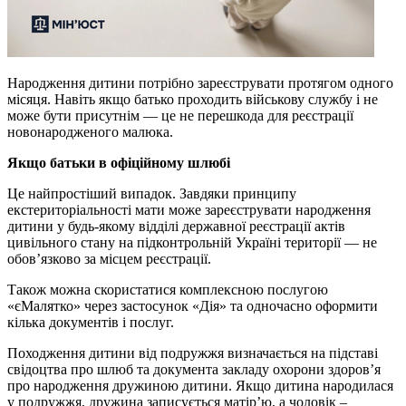
Народження дитини потрібно зареєструвати протягом одного
місяця. Навіть якщо батько проходить військову службу і не
може бути присутнім — це не перешкода для реєстрації
новонародженого малюка.
Якщо батьки в офіційному шлюбі
Це найпростіший випадок. Завдяки принципу
екстериторіальності мати може зареєструвати народження
дитини у будь-якому відділі державної реєстрації актів
цивільного стану на підконтрольній Україні території — не
обов’язково за місцем реєстрації.
Також можна скористатися комплексною послугою
«єМалятко» через застосунок «Дія» та одночасно оформити
кілька документів і послуг.
Походження дитини від подружжя визначається на підставі
свідоцтва про шлюб та документа закладу охорони здоров’я
про народження дружиною дитини. Якщо дитина народилася
у подружжя, дружина записується матір’ю, а чоловік –