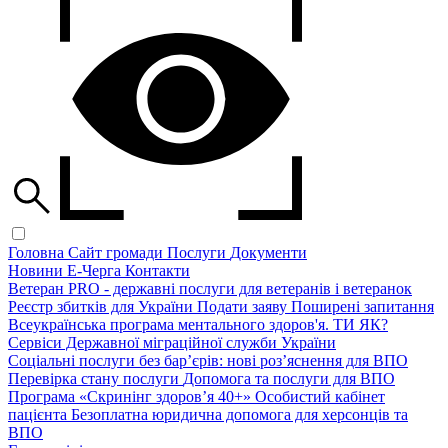
Головна
Сайт громади
Послуги
Документи
Новини
Е-Черга
Контакти
Ветеран PRO - державні послуги для ветеранів і ветеранок
Реєстр збитків для України
Подати заяву
Поширені запитання
Всеукраїнська програма ментального здоров'я. ТИ ЯК?
Сервіси Державної міграційної служби України
Соціальні послуги без бар’єрів: нові роз’яснення для ВПО
Перевірка стану послуги
Допомога та послуги для ВПО
Програма «Скринінг здоров’я 40+»
Особистий кабінет
пацієнта
Безоплатна юридична допомога для херсонців та
ВПО