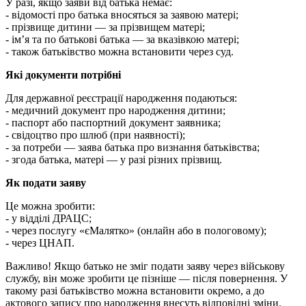
У разі, якщо заяви від батька немає:
- відомості про батька вносяться за заявою матері;
- прізвище дитини — за прізвищем матері;
- ім’я та по батькові батька — за вказівкою матері;
- також батьківство можна встановити через суд.
Які документи потрібні
Для державної реєстрації народження подаються:
- медичний документ про народження дитини;
- паспорт або паспортний документ заявника;
- свідоцтво про шлюб (при наявності);
- за потреби — заява батька про визнання батьківства;
- згода батька, матері — у разі різних прізвищ.
Як подати заяву
Це можна зробити:
- у відділі ДРАЦС;
- через послугу «єМалятко» (онлайн або в пологовому);
- через ЦНАП.
Важливо! Якщо батько не зміг подати заяву через військову
службу, він може зробити це пізніше — після повернення. У
такому разі батьківство можна встановити окремо, а до
актового запису про народження внесуть відповідні зміни.