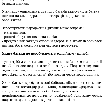
батьком дитини.
У випадку однакових прізвищ у батьків присутність батька
дитини на самій державній реєстрації народження не
обов’язкова.
Зареєструвати народження дитини може зокрема:
- мати дитини;
- родичі або уповноважена особа;
- представник закладу охорони здоров’я, в якому народилася
дитина або в якому на цей час вона перебуває.
Якщо батьки не перебувають в офіційному шлюбі
Тут потрібна спільна заява про визнання батьківства — але її
не обов’язково подавати особисто вдвох. Подати заяву може
один з батьків, а інший — надіслати поштою (за умови її
нотаріального засвідчення) або подати через представника.
Якщо батько перебуває в зоні бойових дій, довіреність може
посвідчити командир (начальник) відповідного формування
або уповноважена ним особа. І така довіреність
прирівнюється до нотаріально посвідченої. Таку заяву можна
подати як до народження дитини, так і після.