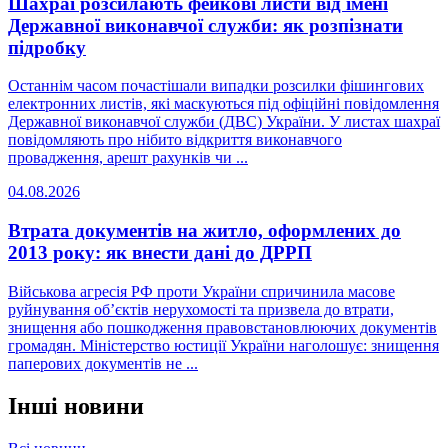
Шахраї розсилають фейкові листи від імені
Державної виконавчої служби: як розпізнати
підробку
Останнім часом почастішали випадки розсилки фішингових
електронних листів, які маскуються під офіційні повідомлення
Державної виконавчої служби (ДВС) України. У листах шахраї
повідомляють про нібито відкриття виконавчого
провадження, арешт рахунків чи ...
04.08.2026
Втрата документів на житло, оформлених до
2013 року: як внести дані до ДРРП
Військова агресія РФ проти України спричинила масове
руйнування об’єктів нерухомості та призвела до втрати,
знищення або пошкодження правовстановлюючих документів
громадян. Міністерство юстиції України наголошує: знищення
паперових документів не ...
Інші новини