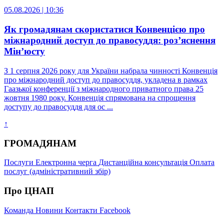
05.08.2026 | 10:36
Як громадянам скористатися Конвенцією про
міжнародний доступ до правосуддя: роз’яснення
Мін’юсту
З 1 серпня 2026 року для України набрала чинності Конвенція
про міжнародний доступ до правосуддя, укладена в рамках
Гаазької конференції з міжнародного приватного права 25
жовтня 1980 року. Конвенція спрямована на спрощення
доступу до правосуддя для ос ...
↑
ГРОМАДЯНАМ
Послуги
Електронна черга
Дистанційна консультація
Оплата
послуг (адміністративний збір)
Про ЦНАП
Команда
Новини
Контакти
Facebook