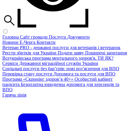
Головна
Сайт громади
Послуги
Документи
Новини
Е-Черга
Контакти
Ветеран PRO - державні послуги для ветеранів і ветеранок
Реєстр збитків для України
Подати заяву
Поширені запитання
Всеукраїнська програма ментального здоров'я. ТИ ЯК?
Сервіси Державної міграційної служби України
Соціальні послуги без бар’єрів: нові роз’яснення для ВПО
Перевірка стану послуги
Допомога та послуги для ВПО
Програма «Скринінг здоров’я 40+»
Особистий кабінет
пацієнта
Безоплатна юридична допомога для херсонців та
ВПО
Гаряча лінія