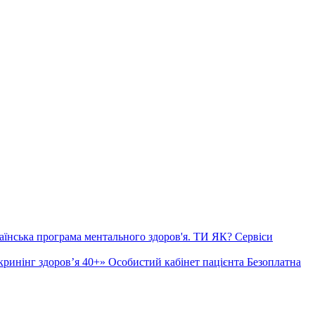
аїнська програма ментального здоров'я. ТИ ЯК?
Сервіси
ринінг здоров’я 40+»
Особистий кабінет пацієнта
Безоплатна