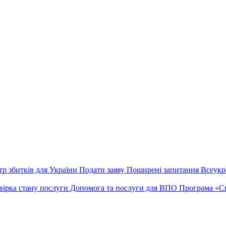
тр збитків для України
Подати заяву
Поширені запитання
Всеукр
вірка стану послуги
Допомога та послуги для ВПО
Програма «Ск